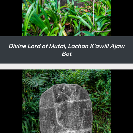
Divine Lord of Mutal, Lachan K’awiil Ajaw
Bot