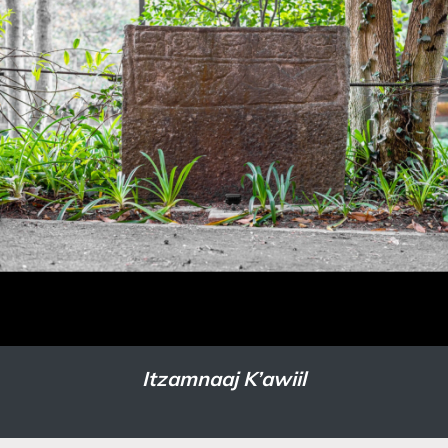
Itzamnaaj K’awiil