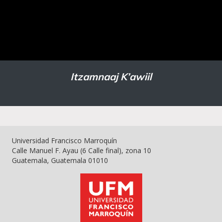
Itzamnaaj K’awiil
Universidad Francisco Marroquín
Calle Manuel F. Ayau (6 Calle final), zona 10
Guatemala, Guatemala 01010