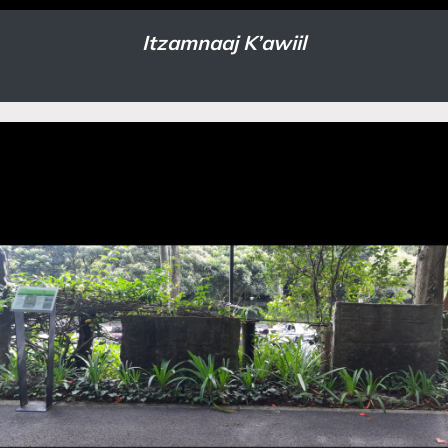
Itzamnaaj K’awiil