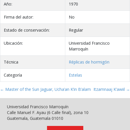
Año:
1970
Firma del autor:
No
Estado de conservación:
Regular
Ubicación:
Universidad Francisco
Marroquín
Técnica
Réplicas de hormigón
Categoría
Estelas
← Master of the Sun Jaguar, Ucha’an K’in B’alam
Itzamnaaj K’awiil →
Universidad Francisco Marroquín
Calle Manuel F. Ayau (6 Calle final), zona 10
Guatemala, Guatemala 01010