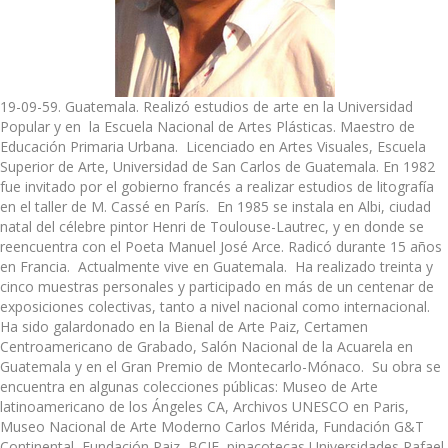
19-09-59. Guatemala. Realizó estudios de arte en la Universidad
Popular y en la Escuela Nacional de Artes Plásticas. Maestro de
Educación Primaria Urbana. Licenciado en Artes Visuales, Escuela
Superior de Arte, Universidad de San Carlos de Guatemala. En 1982
fue invitado por el gobierno francés a realizar estudios de litografía
en el taller de M. Cassé en París. En 1985 se instala en Albi, ciudad
natal del célebre pintor Henri de Toulouse-Lautrec, y en donde se
reencuentra con el Poeta Manuel José Arce. Radicó durante 15 años
en Francia. Actualmente vive en Guatemala. Ha realizado treinta y
cinco muestras personales y participado en más de un centenar de
exposiciones colectivas, tanto a nivel nacional como internacional.
Ha sido galardonado en la Bienal de Arte Paiz, Certamen
Centroamericano de Grabado, Salón Nacional de la Acuarela en
Guatemala y en el Gran Premio de Montecarlo-Mónaco. Su obra se
encuentra en algunas colecciones públicas: Museo de Arte
latinoamericano de los Ángeles CA, Archivos UNESCO en Paris,
Museo Nacional de Arte Moderno Carlos Mérida, Fundación G&T
Continental, Fundación Paiz, BCIE, pinacotecas Universidades Rafael