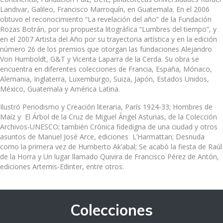
Landivar, Galileo, Francisco Marroquín, en Guatemala. En el 2006
obtuvo el reconocimiento “La revelación del año” de la Fundación
Rozas Botrán, por su propuesta litográfica “Lumbres del tiempo”, y
en el 2007 Artista del Año por su trayectoria artística y en la edición
número 26 de los premios que otorgan las fundaciones Alejandro
Von Humboldt, G&T y Vicenta Laparra de la Cerda. Su obra se
encuentra en diferentes colecciones de Francia, España, Mónaco,
Alemania, Inglaterra, Luxemburgo, Suiza, Japón, Estados Unidos,
México, Guatemala y América Latina.
Ilustró Periodismo y Creación literaria, París 1924-33; Hombres de
Maíz y El Árbol de la Cruz de Miguel Ángel Asturias, de la Colección
Archivos-UNESCO; también Crónica fidedigna de una ciudad y otros
asuntos de Manuel José Arce, ediciones L’Harmattan; Desnuda
como la primera vez de Humberto Ak’abal; Se acabó la fiesta de Raúl
de la Horra y Un lugar llamado Quivira de Francisco Pérez de Antón,
ediciones Artemis-Edinter, entre otros.
Colecciones